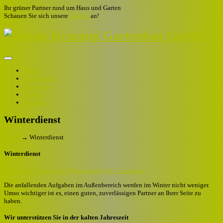
Ihr grüner Partner rund um Haus und Garten
Schauen Sie sich unsere
Galerie
an!
Home
Leistungen
Über uns
Galerie
Kontakt
Winterdienst
Home
→
Winterdienst
Winterdienst
Mai 6, 2014
Anastasios Theodosiadis
No Comments
D
ie anfallenden Aufgaben im Außenbereich werden im Winter nicht weniger.
Umso wichtiger ist es, einen guten, zuverlässigen Partner an Ihrer Seite zu
haben.
Wir unterstützen Sie in der kalten Jahreszeit