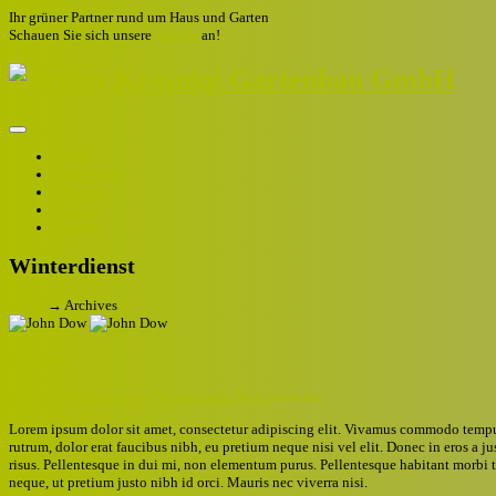
Ihr grüner Partner rund um Haus und Garten
Schauen Sie sich unsere
Galerie
an!
Home
Leistungen
Über uns
Galerie
Kontakt
Winterdienst
Home
→
Archives
John Dow
Mai 6, 2014
Anastasios Theodosiadis
No Comments
Lorem ipsum dolor sit amet, consectetur adipiscing elit. Vivamus commodo tempus 
rutrum, dolor erat faucibus nibh, eu pretium neque nisi vel elit. Donec in eros a j
risus. Pellentesque in dui mi, non elementum purus. Pellentesque habitant morbi t
neque, ut pretium justo nibh id orci. Mauris nec viverra nisi.